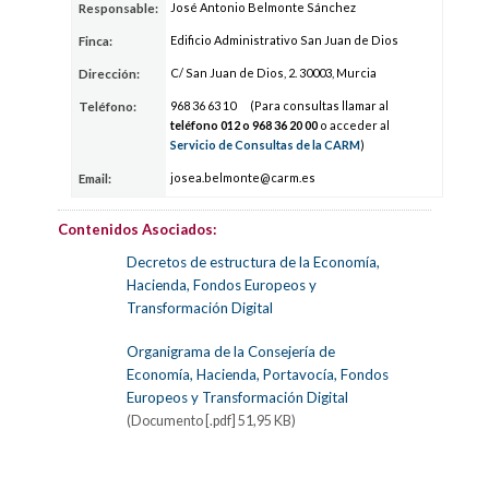
José Antonio Belmonte Sánchez
Responsable:
Edificio Administrativo San Juan de Dios
Finca:
C/ San Juan de Dios, 2. 30003, Murcia
Dirección:
968
36
63
10
(Para consultas llamar al
Teléfono:
teléfono 012 o 968
36
20
00
o acceder al
Servicio de Consultas de la CARM
)
josea.belmo
nte@car
m.es
Email:
Contenidos Asociados:
Decretos de estructura de la Economía,
Hacienda, Fondos Europeos y
Transformación Digital
Organigrama de la Consejería de
Economía, Hacienda, Portavocía, Fondos
Europeos y Transformación Digital
(Documento [.pdf] 51,95 KB)