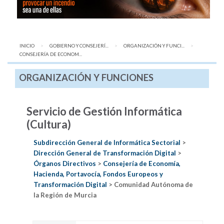
INICIO
GOBIERNO Y CONSEJERÍ...
ORGANIZACIÓN Y FUNCI...
AQUÍ:
CONSEJERÍA DE ECONOM...
ORGANIZACIÓN Y FUNCIONES
Servicio de Gestión Informática
(Cultura)
Subdirección General de Informática Sectorial
>
Dirección General de Transformación Digital
>
Órganos Directivos
>
Consejería de Economía,
Hacienda, Portavocía, Fondos Europeos y
Transformación Digital
> Comunidad Autónoma de
la Región de Murcia