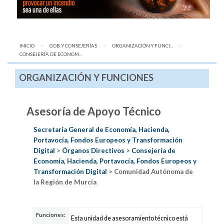
INICIO
GOB. Y CONSEJERÍAS
ORGANIZACIÓN Y FUNCI...
AQUÍ:
CONSEJERÍA DE ECONOM...
ORGANIZACIÓN Y FUNCIONES
Asesoría de Apoyo Técnico
Secretaría General de Economía, Hacienda,
Portavocía, Fondos Europeos y Transformación
Digital
>
Órganos Directivos
>
Consejería de
Economía, Hacienda, Portavocía, Fondos Europeos y
Transformación Digital
> Comunidad Autónoma de
la Región de Murcia
Funciones:
Esta unidad de asesoramiento técnico está