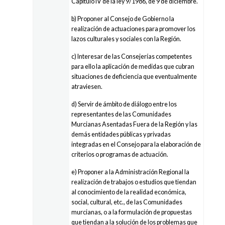
Capítulo IV de la ley 9/1986, de 9 de diciembre.
b) Proponer al Consejo de Gobierno la
realización de actuaciones para promover los
lazos culturales y sociales con la Región.
c) Interesar de las Consejerías competentes
para ello la aplicación de medidas que cubran
situaciones de deficiencia que eventualmente
atraviesen.
d) Servir de ámbito de diálogo entre los
representantes de las Comunidades
Murcianas Asentadas Fuera de la Región y las
demás entidades públicas y privadas
integradas en el Consejo para la elaboración de
criterios o programas de actuación.
e) Proponer a la Administración Regional la
realización de trabajos o estudios que tiendan
al conocimiento de la realidad económica,
social, cultural, etc., de las Comunidades
murcianas, o a la formulación de propuestas
que tiendan a la solución de los problemas que