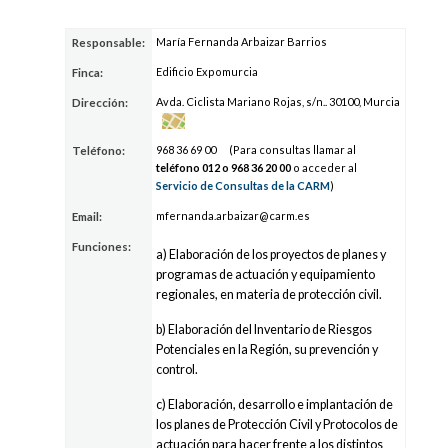
María Fernanda Arbaizar Barrios
Responsable:
Edificio Expomurcia
Finca:
Avda. Ciclista Mariano Rojas, s/n.. 30100, Murcia
Dirección:
968 3
6
69 0
0
(Para consultas llamar al
Teléfono:
teléfono 012 o 968 3
6
20 0
0
o acceder al
Servicio de Consultas de la CARM
)
mferna
nda.arb
aizar@carm.
es
Email:
Funciones:
a) Elaboración de los proyectos de planes y
programas de actuación y equipamiento
regionales, en materia de protección civil.
b) Elaboración del Inventario de Riesgos
Potenciales en la Región, su prevención y
control.
c) Elaboración, desarrollo e implantación de
los planes de Protección Civil y Protocolos de
actuación para hacer frente a los distintos