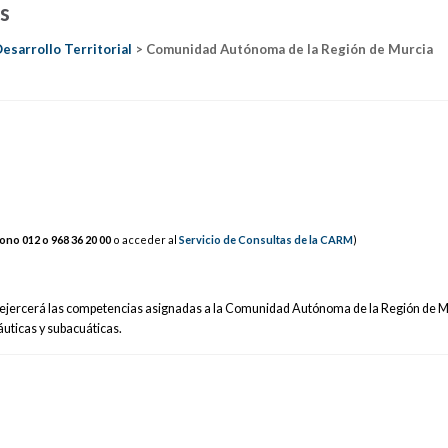
os
esarrollo Territorial
> Comunidad Autónoma de la Región de Murcia
fono 012 o 9
68 36
2
0 00
o acceder al
Servicio de Consultas de la CARM
)
os ejercerá las competencias asignadas a la Comunidad Autónoma de la Región de M
náuticas y subacuáticas.
s