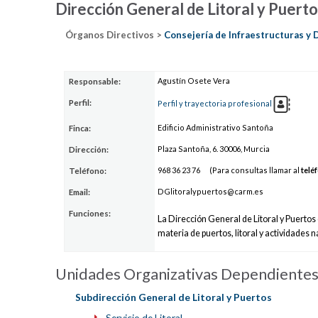
Dirección General de Litoral y Puert
Órganos Directivos >
Consejería de Infraestructuras y D
Agustín Osete Vera
Responsable:
Perfil:
Perfil y trayectoria profesional
Edificio Administrativo Santoña
Finca:
Plaza Santoña, 6. 30006, Murcia
Dirección:
9
68 36
2
3 76
(Para consultas llamar al
telé
Teléfono:
DGlitoralyp
u
ertos@carm.
es
Email:
Funciones:
La Dirección General de Litoral y Puert
materia de puertos, litoral y actividades 
Unidades Organizativas Dependiente
Subdirección General de Litoral y Puertos
Servicio de Litoral