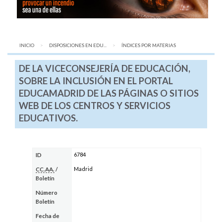
INICIO
DISPOSICIONES EN EDU...
AQUÍ:
ÍNDICES POR MATERIAS
DE LA VICECONSEJERÍA DE EDUCACIÓN,
SOBRE LA INCLUSIÓN EN EL PORTAL
EDUCAMADRID DE LAS PÁGINAS O SITIOS
WEB DE LOS CENTROS Y SERVICIOS
EDUCATIVOS.
6784
ID
Madrid
CC.AA.
/
Boletín
Número
Boletín
Fecha de