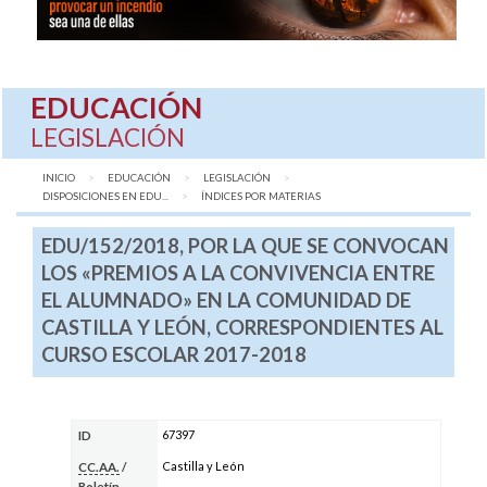
EDUCACIÓN
LEGISLACIÓN
INICIO
EDUCACIÓN
LEGISLACIÓN
DISPOSICIONES EN EDU...
AQUÍ:
ÍNDICES POR MATERIAS
EDU/152/2018, POR LA QUE SE CONVOCAN
LOS «PREMIOS A LA CONVIVENCIA ENTRE
EL ALUMNADO» EN LA COMUNIDAD DE
CASTILLA Y LEÓN, CORRESPONDIENTES AL
CURSO ESCOLAR 2017-2018
67397
ID
Castilla y León
CC.AA.
/
Boletín