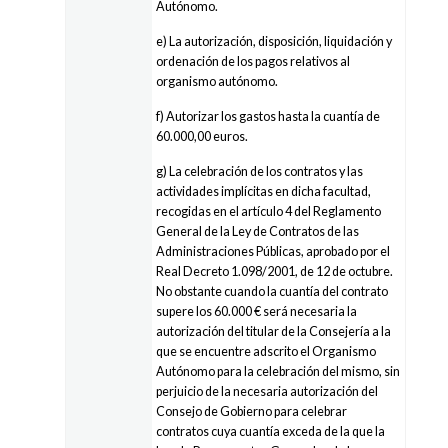
Autónomo.
e) La autorización, disposición, liquidación y
ordenación de los pagos relativos al
organismo autónomo.
f) Autorizar los gastos hasta la cuantía de
60.000,00 euros.
g) La celebración de los contratos y las
actividades implícitas en dicha facultad,
recogidas en el artículo 4 del Reglamento
General de la Ley de Contratos de las
Administraciones Públicas, aprobado por el
Real Decreto 1.098/2001, de 12 de octubre.
No obstante cuando la cuantía del contrato
supere los 60.000 € será necesaria la
autorización del titular de la Consejería a la
que se encuentre adscrito el Organismo
Autónomo para la celebración del mismo, sin
perjuicio de la necesaria autorización del
Consejo de Gobierno para celebrar
contratos cuya cuantía exceda de la que la