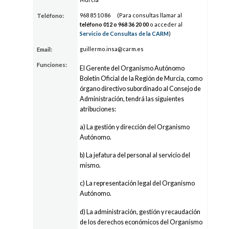
968 85
10
86
(Para consultas llamar al
Teléfono:
teléfono 012 o
968 36
20
00
o acceder al
Servicio de Consultas de la CARM
)
guiller
mo.i
nsa@
carm.es
Email:
Funciones:
El Gerente del Organismo Autónomo
Boletín Oficial de la Región de Murcia, como
órgano directivo subordinado al Consejo de
Administración, tendrá las siguientes
atribuciones:
a) La gestión y dirección del Organismo
Autónomo.
b) La jefatura del personal al servicio del
mismo.
c) La representación legal del Organismo
Autónomo.
d) La administración, gestión y recaudación
de los derechos económicos del Organismo