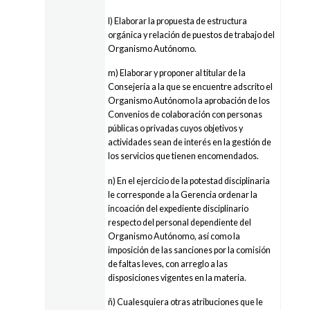
l) Elaborar la propuesta de estructura
orgánica y relación de puestos de trabajo del
Organismo Autónomo.
m) Elaborar y proponer al titular de la
Consejería a la que se encuentre adscrito el
Organismo Autónomo la aprobación de los
Convenios de colaboración con personas
públicas o privadas cuyos objetivos y
actividades sean de interés en la gestión de
los servicios que tienen encomendados.
n) En el ejercicio de la potestad disciplinaria
le corresponde a la Gerencia ordenar la
incoación del expediente disciplinario
respecto del personal dependiente del
Organismo Autónomo, así como la
imposición de las sanciones por la comisión
de faltas leves, con arreglo a las
disposiciones vigentes en la materia.
ñ) Cualesquiera otras atribuciones que le