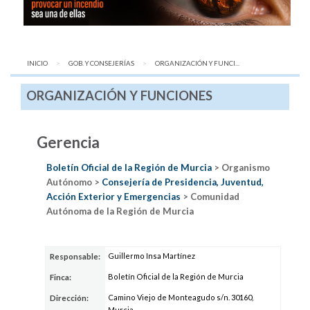
INICIO
GOB. Y CONSEJERÍAS
AQUÍ:
ORGANIZACIÓN Y FUNCI...
ORGANIZACIÓN Y FUNCIONES
Gerencia
Boletín Oficial de la Región de Murcia
> Organismo
Autónomo >
Consejería de Presidencia, Juventud,
Acción Exterior y Emergencias
> Comunidad
Autónoma de la Región de Murcia
Guillermo Insa Martínez
Responsable:
Boletín Oficial de la Región de Murcia
Finca:
Camino Viejo de Monteagudo s/n. 30160,
Dirección:
Murcia