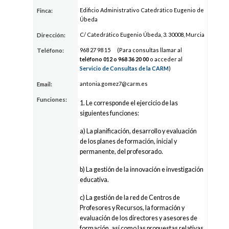
Edificio Administrativo Catedrático Eugenio de
Finca:
Úbeda
C/ Catedrático Eugenio Úbeda, 3. 30008, Murcia
Dirección:
968
27
98 15
(Para consultas llamar al
Teléfono:
teléfono 012 o 968
36
20 00
o acceder al
Servicio de Consultas de la CARM
)
anton
ia.gom
e
z7@carm.es
Email:
Funciones:
1. Le corresponde el ejercicio de las
siguientes funciones:
a) La planificación, desarrollo y evaluación
de los planes de formación, inicial y
permanente, del profesorado.
b) La gestión de la innovación e investigación
educativa.
c) La gestión de la red de Centros de
Profesores y Recursos, la formación y
evaluación de los directores y asesores de
formación, así como las propuestas relativas