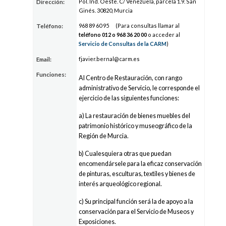
Pol. Ind. Oeste. C/ Venezuela, parcela 1.9. San
Dirección:
Ginés. 30820, Murcia
9
68 89
60
95
(Para consultas llamar al
Teléfono:
teléfono 012 o 9
68 36
20
00
o acceder al
Servicio de Consultas de la CARM
)
fj
avier.ber
nal@carm.
es
Email:
Funciones:
Al Centro de Restauración, con rango
administrativo de Servicio, le corresponde el
ejercicio de las siguientes funciones:
a) La restauración de bienes muebles del
patrimonio histórico y museográfico de la
Región de Murcia.
b) Cualesquiera otras que puedan
encomendársele para la eficaz conservación
de pinturas, esculturas, textiles y bienes de
interés arqueológico regional.
c) Su principal función será la de apoyo a la
conservación para el Servicio de Museos y
Exposiciones.