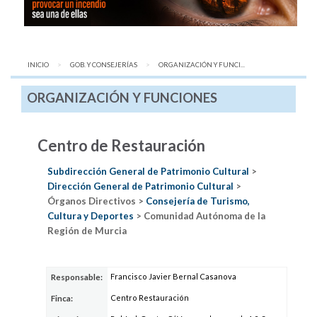
INICIO
GOB. Y CONSEJERÍAS
AQUÍ:
ORGANIZACIÓN Y FUNCI...
ORGANIZACIÓN Y FUNCIONES
Centro de Restauración
Subdirección General de Patrimonio Cultural
>
Dirección General de Patrimonio Cultural
>
Órganos Directivos >
Consejería de Turismo,
Cultura y Deportes
> Comunidad Autónoma de la
Región de Murcia
Francisco Javier Bernal Casanova
Responsable:
Centro Restauración
Finca: