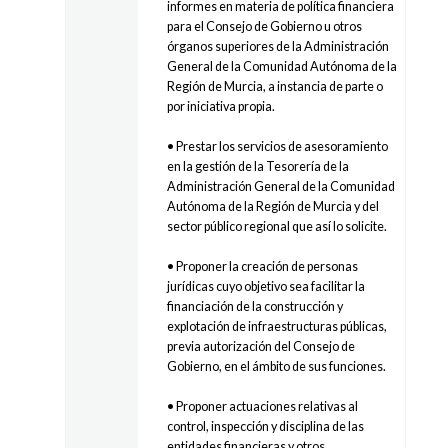
informes en materia de política financiera
para el Consejo de Gobierno u otros
órganos superiores de la Administración
General de la Comunidad Autónoma de la
Región de Murcia, a instancia de parte o
por iniciativa propia.
• Prestar los servicios de asesoramiento
en la gestión de la Tesorería de la
Administración General de la Comunidad
Autónoma de la Región de Murcia y del
sector público regional que así lo solicite.
• Proponer la creación de personas
jurídicas cuyo objetivo sea facilitar la
financiación de la construcción y
explotación de infraestructuras públicas,
previa autorización del Consejo de
Gobierno, en el ámbito de sus funciones.
• Proponer actuaciones relativas al
control, inspección y disciplina de las
entidades financieras y otros