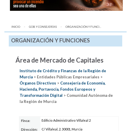
INICIO
GOB. Y CONSEJERÍAS
AQUÍ:
ORGANIZACIÓN Y FUNCI...
ORGANIZACIÓN Y FUNCIONES
Área de Mercado de Capitales
Instituto de Crédito y Finanzas de la Región de
Murcia
> Entidades Públicas Empresariales >
Órganos Directivos
>
Consejería de Economía,
Hacienda, Portavocía, Fondos Europeos y
Transformación Digital
> Comunidad Autónoma de
la Región de Murcia
Edificio Administrativo Villaleal 2
Finca:
C/ Villaleal, 2. 30001, Murcia
Dirección: