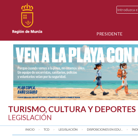
PRESIDENTE
TURISMO, CULTURA Y DEPORTES
LEGISLACIÓN
INICIO
TCD
LEGISLACIÓN
DISPOSICIONES EN EDU...
AQU
ÍND