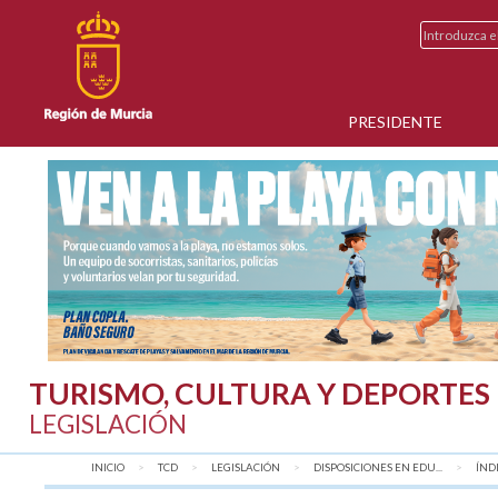
PRESIDENTE
TURISMO, CULTURA Y DEPORTES
LEGISLACIÓN
INICIO
TCD
LEGISLACIÓN
DISPOSICIONES EN EDU...
AQU
ÍND