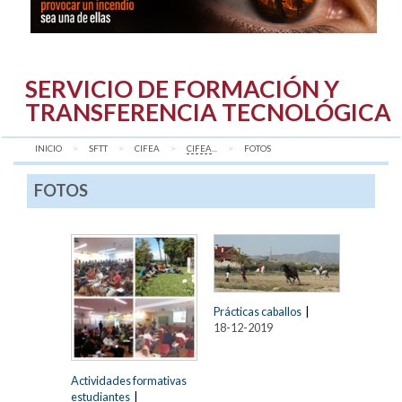
SERVICIO DE FORMACIÓN Y
TRANSFERENCIA TECNOLÓGICA
INICIO
SFTT
CIFEA
CIFEA
...
AQUÍ:
FOTOS
FOTOS
Prácticas caballos
|
18-12-2019
Actividades formativas
estudiantes
|