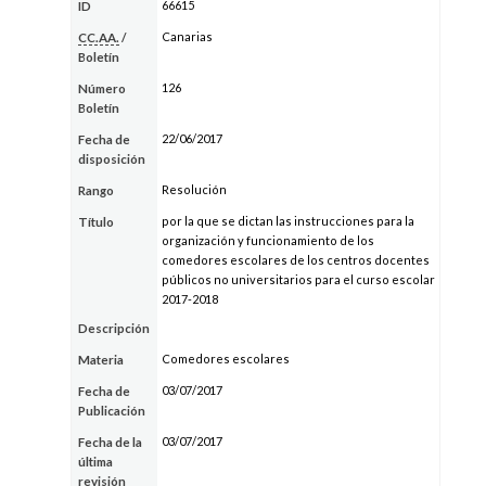
66615
ID
Canarias
CC.AA.
/
Boletín
126
Número
Boletín
22/06/2017
Fecha de
disposición
Resolución
Rango
por la que se dictan las instrucciones para la
Título
organización y funcionamiento de los
comedores escolares de los centros docentes
públicos no universitarios para el curso escolar
2017-2018
Descripción
Comedores escolares
Materia
03/07/2017
Fecha de
Publicación
03/07/2017
Fecha de la
última
revisión