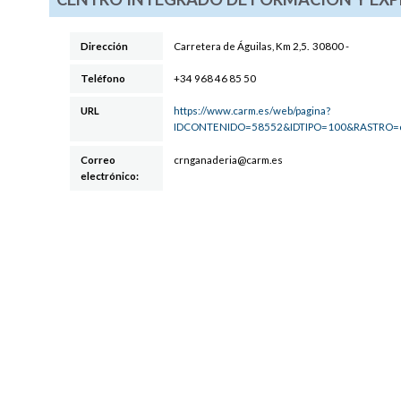
Dirección
Carretera de Águilas, Km 2,5
.
30800
-
Teléfono
+34 968 46 85 50
URL
https://www.carm.es/web/pagina?
IDCONTENIDO=58552&IDTIPO=100&RASTRO=
Correo
crngan
ader
ia@ca
rm.es
electrónico: