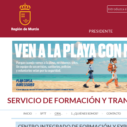
PRESIDENTE
SERVICIO DE FORMACIÓN Y TRA
INICIO
SFTT
CRN
...
1. ¿QUIÉNES SOMOS?
AQUÍ:
CONTACTO
CENTRO INTEGRADO DE FORMACIÓN Y EXPE