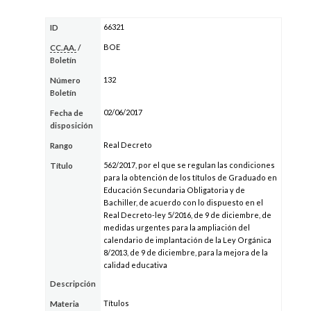
66321
ID
BOE
CC.AA.
/
Boletín
132
Número
Boletín
02/06/2017
Fecha de
disposición
Real Decreto
Rango
562/2017, por el que se regulan las condiciones
Título
para la obtención de los títulos de Graduado en
Educación Secundaria Obligatoria y de
Bachiller, de acuerdo con lo dispuesto en el
Real Decreto-ley 5/2016, de 9 de diciembre, de
medidas urgentes para la ampliación del
calendario de implantación de la Ley Orgánica
8/2013, de 9 de diciembre, para la mejora de la
calidad educativa
Descripción
Títulos
Materia