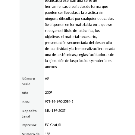
técnicas presentan una serie de
herramientas diseñadas de forma que
pueden ser llevadas a la práctica sin
ninguna dificultad por cualquier educador.
Se disponen en formato tabla en la que se
recogen: el título de la técnica, los
objetivos, el material necesario,
presentación secuenciada del desarrollo
de la actividad y la temporalización de cada
una de las técnicas, reglas facilitadoras de
la ejecución de las prácticas y materiales
anexos
68
Número
Serie
2007
Año
978-84-690-3584-9
ISBN
MU-189-2007
Depósito
Legal
FG Graf, SL
Impresor
158
Número de