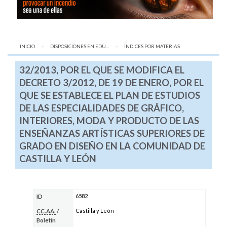
INICIO
DISPOSICIONES EN EDU...
AQUÍ:
ÍNDICES POR MATERIAS
32/2013, POR EL QUE SE MODIFICA EL
DECRETO 3/2012, DE 19 DE ENERO, POR EL
QUE SE ESTABLECE EL PLAN DE ESTUDIOS
DE LAS ESPECIALIDADES DE GRÁFICO,
INTERIORES, MODA Y PRODUCTO DE LAS
ENSEÑANZAS ARTÍSTICAS SUPERIORES DE
GRADO EN DISEÑO EN LA COMUNIDAD DE
CASTILLA Y LEÓN
6582
ID
Castilla y León
CC.AA.
/
Boletín