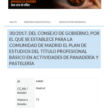
INICIO
DISPOSICIONES EN EDU...
AQUÍ:
ÍNDICES POR MATERIAS
30/2017, DEL CONSEJO DE GOBIERNO, POR
EL QUE SE ESTABLECE PARA LA
COMUNIDAD DE MADRID EL PLAN DE
ESTUDIOS DEL TÍTULO PROFESIONAL
BÁSICO EN ACTIVIDADES DE PANADERÍA Y
PASTELERÍA
65445
ID
Madrid
CC.AA.
/
Boletín
73
Número
Boletín