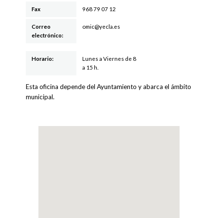
Fax
968 79 07 12
Correo
om
ic@y
ec
la.es
electrónico:
Horario:
Lunes a Viernes de 8
a 15 h.
Esta oficina depende del Ayuntamiento y abarca el ámbito
municipal.