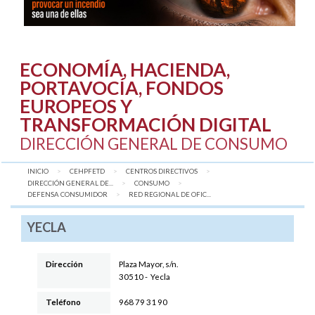
ECONOMÍA, HACIENDA,
PORTAVOCÍA, FONDOS
EUROPEOS Y
TRANSFORMACIÓN DIGITAL
DIRECCIÓN GENERAL DE CONSUMO
INICIO
CEHPFETD
CENTROS DIRECTIVOS
DIRECCIÓN GENERAL DE...
CONSUMO
DEFENSA CONSUMIDOR
AQUÍ:
RED REGIONAL DE OFIC...
YECLA
Dirección
Plaza Mayor, s/n
.
30510
-
Yecla
Teléfono
968 79 31 90