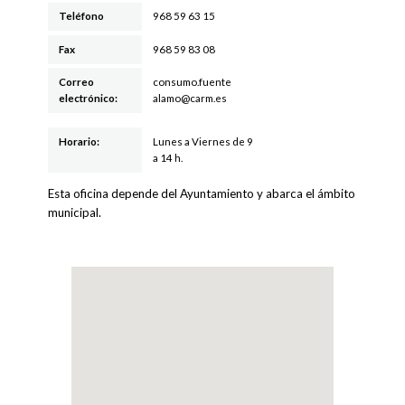
Teléfono
968 59 63 15
Fax
968 59 83 08
Correo
c
onsumo.fuent
e
electrónico:
alamo@carm.es
Horario:
Lunes a Viernes de 9
a 14 h.
Esta oficina depende del Ayuntamiento y abarca el ámbito
municipal.