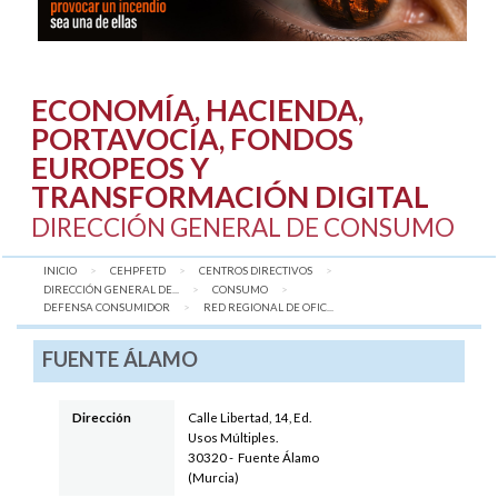
ECONOMÍA, HACIENDA,
PORTAVOCÍA, FONDOS
EUROPEOS Y
TRANSFORMACIÓN DIGITAL
DIRECCIÓN GENERAL DE CONSUMO
INICIO
CEHPFETD
CENTROS DIRECTIVOS
DIRECCIÓN GENERAL DE...
CONSUMO
DEFENSA CONSUMIDOR
AQUÍ:
RED REGIONAL DE OFIC...
FUENTE ÁLAMO
Dirección
Calle Libertad, 14, Ed.
Usos Múltiples
.
30320
-
Fuente Álamo
(
Murcia
)