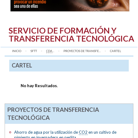
SERVICIO DE FORMACIÓN Y
TRANSFERENCIA TECNOLÓGICA
INICIO
SFTT
CDA
...
PROYECTOS DE TRANSFE...
AQUÍ:
CARTEL
CARTEL
No hay Resultados
.
PROYECTOS DE TRANSFERENCIA
TECNOLÓGICA
Ahorro de agua por la utilización de
CO2
en un cultivo de
pimiento en invernadero en perlita