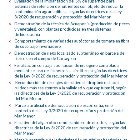
Evaluación de la implantación del 5% de superficie para
sistemas de retención de nutrientes con objeto de reducir la
contaminación agraria difusa, según las directrices de la Ley
3/2020 de recuperación y protección del Mar Menor
Demostración de la técnica de Acuaponía (producción de peces
y vegetales), con plantas producidas en tres sistemas
de hidroponía
Comportamiento de variedades autóctonas de tomate en fibra
de coco bajo invernadero
Demostración de riego localizado subterráneo en parcela de
cítricos en el campo de Cartagena
Fertilización con baja aportación de nitrógeno controlada
mediante el uso de lisímetros al aire libre, según las directrices
de la Ley 3/2020 de recuperación y protección del Mar Menor
Reconducción de drenajes de cultivos hidropónicos hacia
cultivos más resistentes a la salinidad y que capturen N, según
las directrices de la Ley 3/2020 de recuperación y protección
del Mar Menor
Parcela artificial de demostración de escorrentía, en el
contexto de la Ley 3/2020 de recuperación y protección del
Mar Menor
El cultivo del algarrobo como sumidero de nitratos, según las
directrices de la Ley 3/2020 de recuperación y protección del
Mar Menor
Manejo sostenible de la fertirrigación en cultivos hortícolas en