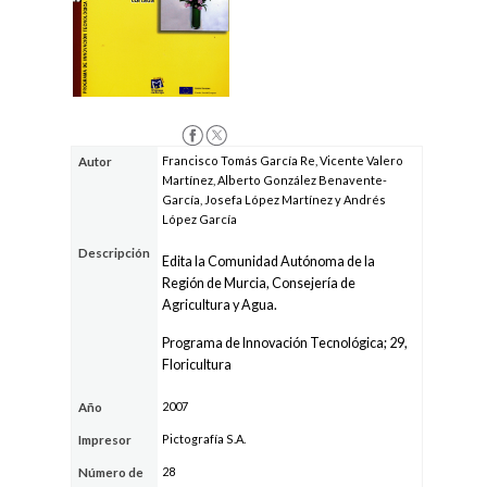
Francisco Tomás García Re, Vicente Valero
Autor
Martínez, Alberto González Benavente-
García, Josefa López Martínez y Andrés
López García
Descripción
Edita la Comunidad Autónoma de la
Región de Murcia, Consejería de
Agricultura y Agua.
Programa de Innovación Tecnológica; 29,
Floricultura
2007
Año
Pictografía S.A.
Impresor
28
Número de