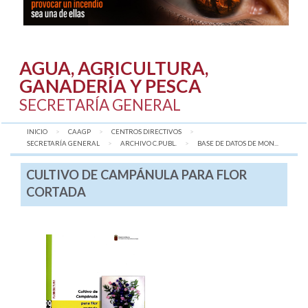
AGUA, AGRICULTURA,
GANADERÍA Y PESCA
SECRETARÍA GENERAL
INICIO
CAAGP
CENTROS DIRECTIVOS
SECRETARÍA GENERAL
ARCHIVO C.PUBL.
AQUÍ:
BASE DE DATOS DE MON...
CULTIVO DE CAMPÁNULA PARA FLOR
CORTADA