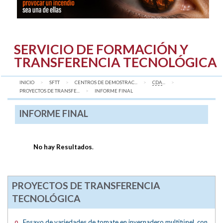
SERVICIO DE FORMACIÓN Y
TRANSFERENCIA TECNOLÓGICA
INICIO
SFTT
CENTROS DE DEMOSTRAC...
CDA
...
PROYECTOS DE TRANSFE...
AQUÍ:
INFORME FINAL
INFORME FINAL
No hay Resultados
.
PROYECTOS DE TRANSFERENCIA
TECNOLÓGICA
Ensayo de variedades de tomate en invernadero multitúnel, con