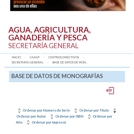
AGUA, AGRICULTURA,
GANADERÍA Y PESCA
SECRETARÍA GENERAL
INICIO
CAAGP
CENTROS DIRECTIVOS
SECRETARÍA GENERAL
AQUÍ:
BASE DE DATOS DE MON...
BASE DE DATOS DE MONOGRAFÍAS
Ordenar por Número de Serie
Ordenar por Título
Ordenar por Autor
Ordenar por ISBN
Ordenar por
Año
Ordenar por Impresor