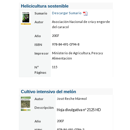
Helicicultura sostenible
Descargar Sumario
Sumario
Asociación Nacional de cría y engorde
Autor
del caracol
2007
Año
978-84-491-0794-8
ISBN
Ministerio de Agricultura, Pesca y
Impresor
Alimentación
115
Nº
Páginas
Cultivo intensivo del melón
José Reche Mármol
Autor
Descripción
Hoja divulgativa nº 2125 HD
2007
Año
978-84-491-0786-3
ISBN