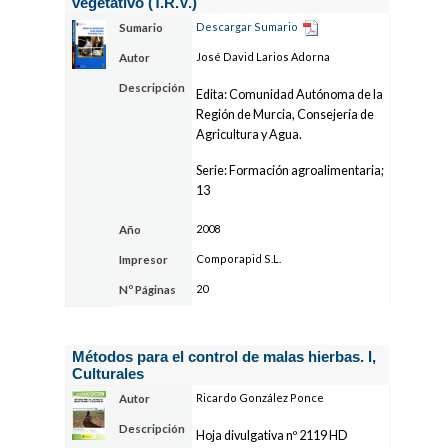
vegetativo (T.R.V.)
Descargar Sumario
Sumario
José David Larios Adorna
Autor
Descripción
Edita: Comunidad Autónoma de la
Región de Murcia, Consejería de
Agricultura y Agua.
Serie: Formación agroalimentaria;
13
2008
Año
Comporapid S.L.
Impresor
20
Nº Páginas
Métodos para el control de malas hierbas. I,
Culturales
Ricardo González Ponce
Autor
Descripción
Hoja divulgativa nº 2119 HD