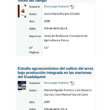
Voces del campo
Descargar Sumario
Sumario
Jesús María Burgos Giraldo
Autor
2008
Año
978-84-8474-812-8
ISBN
Junta de Andalucía. Consejería de
Impresor
Agricultura y Pesca
117
Nº
Páginas
Estudio agroeconómico del cultivo del arroz
bajo producción integrada en las marismas
del Guadalquivir
Descargar Sumario
Sumario
Manuel Aguilar Portero, Luis Navarro
Autor
García y Jose Manuel García Cano
2007
Año
978-84-8474-231-9
ISBN