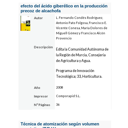
efecto del ácido giberélico en la producción
precoz de alcachofa
L. Fernando Condés Rodríguez,
Autor
Antonio Pato Folgosa, Francisco E.
Vicente Conesa, María Dolores de
Miguell Gómez y Francisco Alcón
Provencio
Descripción
Edita la Comunidad Autónoma de
la Región de Murcia, Consejería
de Agricultura y Agua.
Programa de Innovación
Tecnológica; 33, Horticultura.
2008
Año
Comporapid S.L.
Impresor
36
Nº Páginas
Técnica de atomización según volumen