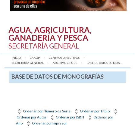
AGUA, AGRICULTURA,
GANADERÍA Y PESCA
SECRETARÍA GENERAL
INICIO
CAAGP
CENTROS DIRECTIVOS
SECRETARÍA GENERAL
ARCHIVO C.PUBL.
AQUÍ:
BASE DE DATOS DE MON...
BASE DE DATOS DE MONOGRAFÍAS
Ordenar por Número de Serie
Ordenar por Título
Ordenar por Autor
Ordenar por ISBN
Ordenar por
Año
Ordenar por Impresor