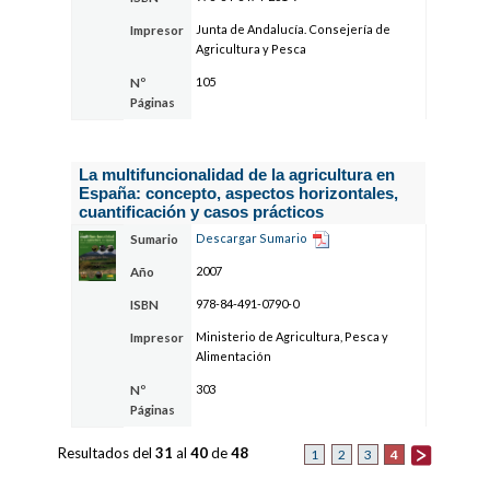
Junta de Andalucía. Consejería de
Impresor
Agricultura y Pesca
105
Nº
Páginas
La multifuncionalidad de la agricultura en
España: concepto, aspectos horizontales,
cuantificación y casos prácticos
Descargar Sumario
Sumario
2007
Año
978-84-491-0790-0
ISBN
Ministerio de Agricultura, Pesca y
Impresor
Alimentación
303
Nº
Páginas
Resultados del
31
al
40
de
48
4
1
2
3