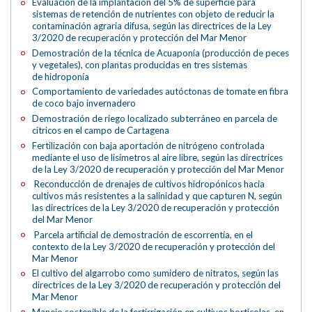
Evaluación de la implantación del 5% de superficie para
sistemas de retención de nutrientes con objeto de reducir la
contaminación agraria difusa, según las directrices de la Ley
3/2020 de recuperación y protección del Mar Menor
Demostración de la técnica de Acuaponía (producción de peces
y vegetales), con plantas producidas en tres sistemas
de hidroponía
Comportamiento de variedades autóctonas de tomate en fibra
de coco bajo invernadero
Demostración de riego localizado subterráneo en parcela de
cítricos en el campo de Cartagena
Fertilización con baja aportación de nitrógeno controlada
mediante el uso de lisímetros al aire libre, según las directrices
de la Ley 3/2020 de recuperación y protección del Mar Menor
Reconducción de drenajes de cultivos hidropónicos hacia
cultivos más resistentes a la salinidad y que capturen N, según
las directrices de la Ley 3/2020 de recuperación y protección
del Mar Menor
Parcela artificial de demostración de escorrentía, en el
contexto de la Ley 3/2020 de recuperación y protección del
Mar Menor
El cultivo del algarrobo como sumidero de nitratos, según las
directrices de la Ley 3/2020 de recuperación y protección del
Mar Menor
Manejo sostenible de la fertirrigación en cultivos hortícolas en