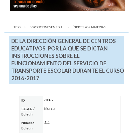
INICIO
DISPOSICIONES EN EDU...
AQUÍ:
ÍNDICES POR MATERIAS
DE LA DIRECCIÓN GENERAL DE CENTROS
EDUCATIVOS, POR LA QUE SE DICTAN
INSTRUCCIONES SOBRE EL
FUNCIONAMIENTO DEL SERVICIO DE
TRANSPORTE ESCOLAR DURANTE EL CURSO
2016-2017
63392
ID
Murcia
CC.AA.
/
Boletín
211
Número
Boletín