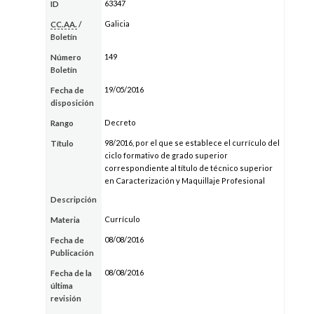
63347
ID
Galicia
CC.AA.
/
Boletín
149
Número
Boletín
19/05/2016
Fecha de
disposición
Decreto
Rango
98/2016, por el que se establece el currículo del
Título
ciclo formativo de grado superior
correspondiente al título de técnico superior
en Caracterización y Maquillaje Profesional
Descripción
Currículo
Materia
08/08/2016
Fecha de
Publicación
08/08/2016
Fecha de la
última
revisión