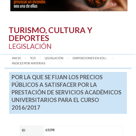
TURISMO, CULTURA Y
DEPORTES
LEGISLACIÓN
INICIO
TCD
LEGISLACIÓN
DISPOSICIONES EN EDU...
AQUÍ:
ÍNDICES POR MATERIAS
POR LA QUE SE FIJAN LOS PRECIOS
PÚBLICOS A SATISFACER POR LA
PRESTACIÓN DE SERVICIOS ACADÉMICOS
UNIVERSITARIOS PARA EL CURSO
2016/2017
63298
ID