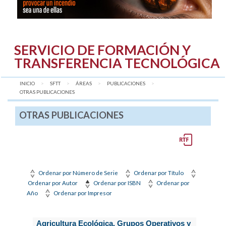
SERVICIO DE FORMACIÓN Y
TRANSFERENCIA TECNOLÓGICA
INICIO
SFTT
ÁREAS
PUBLICACIONES
AQUÍ:
OTRAS PUBLICACIONES
OTRAS PUBLICACIONES
Ordenar por Número de Serie
Ordenar por Título
Ordenar por Autor
Ordenar por ISBN
Ordenar por
Año
Ordenar por Impresor
Agricultura Ecológica. Grupos Operativos y