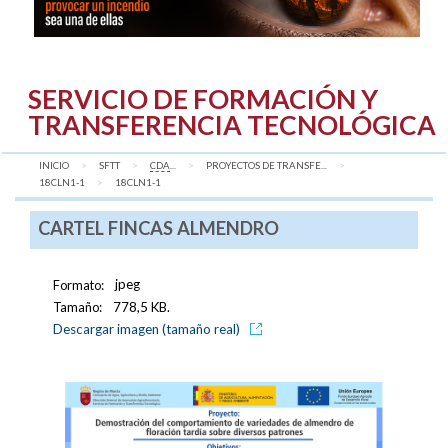
SERVICIO DE FORMACIÓN Y
TRANSFERENCIA TECNOLÓGICA
INICIO
SFTT
CDA
...
PROYECTOS DE TRANSFE...
18CLN1-1
AQUÍ:
18CLN1-1
CARTEL FINCAS ALMENDRO
Formato:
jpeg
Tamaño:
778,5 KB.
Descargar imagen (tamaño real)