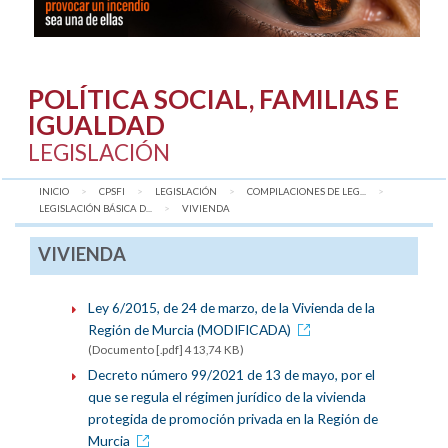
POLÍTICA SOCIAL, FAMILIAS E
IGUALDAD
LEGISLACIÓN
INICIO
CPSFI
LEGISLACIÓN
COMPILACIONES DE LEG...
LEGISLACIÓN BÁSICA D...
AQUÍ:
VIVIENDA
VIVIENDA
Ley 6/2015, de 24 de marzo, de la Vivienda de la
Región de Murcia (MODIFICADA)
(Documento [.pdf] 413,74 KB)
Decreto número 99/2021 de 13 de mayo, por el
que se regula el régimen jurídico de la vivienda
protegida de promoción privada en la Región de
Murcia