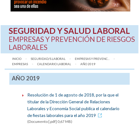
SEGURIDAD Y SALUD LABORAL
EMPRESAS Y PREVENCIÓN DE RIESGOS
LABORALES
INICIO
SEGURIDAD/S.LABORAL
EMPRESAS Y PREVENC...
EMPRESAS
CALENDARIO LABORAL
AQUÍ:
AÑO 2019
AÑO 2019
Resolución de 1 de agosto de 2018, por la que el
titular de la Dirección General de Relaciones
Laborales y Economía Social publica el calendario
de fiestas laborales para el año 2019
(Documento [.pdf] 0,67 MB)