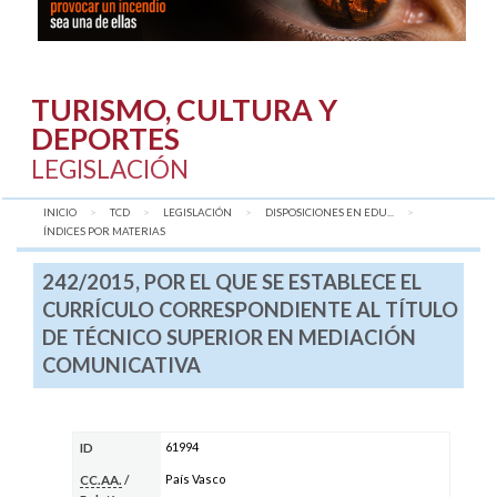
TURISMO, CULTURA Y
DEPORTES
LEGISLACIÓN
INICIO
TCD
LEGISLACIÓN
DISPOSICIONES EN EDU...
AQUÍ:
ÍNDICES POR MATERIAS
242/2015, POR EL QUE SE ESTABLECE EL
CURRÍCULO CORRESPONDIENTE AL TÍTULO
DE TÉCNICO SUPERIOR EN MEDIACIÓN
COMUNICATIVA
61994
ID
País Vasco
CC.AA.
/