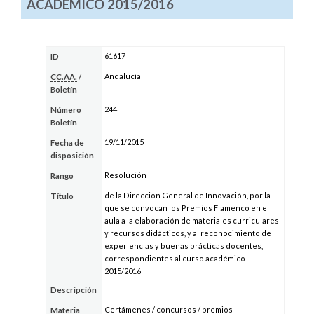
ACADÉMICO 2015/2016
61617
ID
Andalucía
CC.AA.
/
Boletín
244
Número
Boletín
19/11/2015
Fecha de
disposición
Resolución
Rango
de la Dirección General de Innovación, por la
Título
que se convocan los Premios Flamenco en el
aula a la elaboración de materiales curriculares
y recursos didácticos, y al reconocimiento de
experiencias y buenas prácticas docentes,
correspondientes al curso académico
2015/2016
Descripción
Certámenes / concursos / premios
Materia