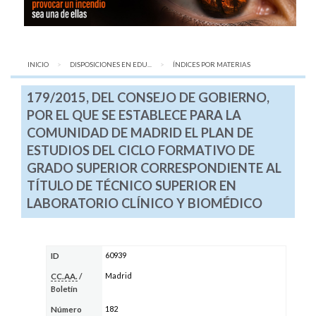
INICIO
DISPOSICIONES EN EDU...
AQUÍ:
ÍNDICES POR MATERIAS
179/2015, DEL CONSEJO DE GOBIERNO,
POR EL QUE SE ESTABLECE PARA LA
COMUNIDAD DE MADRID EL PLAN DE
ESTUDIOS DEL CICLO FORMATIVO DE
GRADO SUPERIOR CORRESPONDIENTE AL
TÍTULO DE TÉCNICO SUPERIOR EN
LABORATORIO CLÍNICO Y BIOMÉDICO
60939
ID
Madrid
CC.AA.
/
Boletín
182
Número