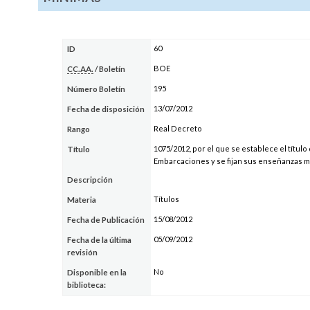
60
ID
BOE
CC.AA.
/ Boletín
195
Número Boletín
13/07/2012
Fecha de disposición
Real Decreto
Rango
1075/2012, por el que se establece el tít
Título
Embarcaciones y se fijan sus enseñanzas 
Descripción
Títulos
Materia
15/08/2012
Fecha de Publicación
05/09/2012
Fecha de la última
revisión
No
Disponible en la
biblioteca: