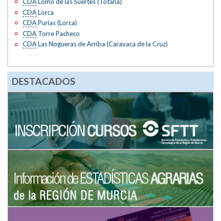
CDA
Lomo de las Suertes (Totana)
CDA
Lorca
CDA
Purias (Lorca)
CDA
Torre Pacheco
CDA
Las Nogueras de Arriba (Caravaca de la Cruz)
DESTACADOS