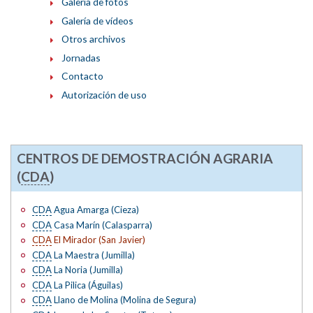
Galería de fotos
Galería de vídeos
Otros archivos
Jornadas
Contacto
Autorización de uso
CENTROS DE DEMOSTRACIÓN AGRARIA
(
CDA
)
CDA
Agua Amarga (Cieza)
CDA
Casa Marín (Calasparra)
CDA
El Mirador (San Javier)
CDA
La Maestra (Jumilla)
CDA
La Noria (Jumilla)
CDA
La Pilica (Águilas)
CDA
Llano de Molina (Molina de Segura)