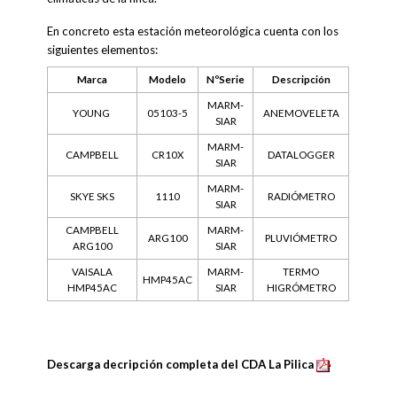
En concreto esta estación meteorológica cuenta con los
siguientes elementos:
Marca
Modelo
NºSerie
Descripción
MARM-
YOUNG
05103-5
ANEMOVELETA
SIAR
MARM-
CAMPBELL
CR10X
DATALOGGER
SIAR
MARM-
SKYE SKS
1110
RADIÓMETRO
SIAR
CAMPBELL
MARM-
ARG100
PLUVIÓMETRO
ARG100
SIAR
VAISALA
MARM-
TERMO
HMP45AC
HMP45AC
SIAR
HIGRÓMETRO
Descarga decripción completa del CDA La Pilica