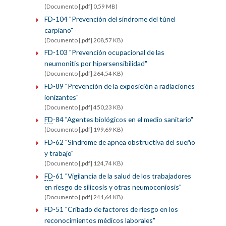
(Documento [.pdf] 0,59 MB)
FD-104 "Prevención del síndrome del túnel
carpiano"
(Documento [.pdf] 208,57 KB)
FD-103 "Prevención ocupacional de las
neumonitis por hipersensibilidad"
(Documento [.pdf] 264,54 KB)
FD-89 "Prevención de la exposición a radiaciones
ionizantes"
(Documento [.pdf] 450,23 KB)
FD
-84 "Agentes biológicos en el medio sanitario"
(Documento [.pdf] 199,69 KB)
FD-62 "Síndrome de apnea obstructiva del sueño
y trabajo"
(Documento [.pdf] 124,74 KB)
FD
-61 "Vigilancia de la salud de los trabajadores
en riesgo de silicosis y otras neumoconiosis"
(Documento [.pdf] 241,64 KB)
FD-51 "Cribado de factores de riesgo en los
reconocimientos médicos laborales"