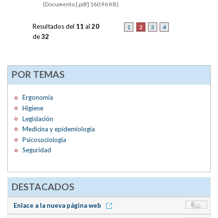
(Documento [.pdf] 160,96 KB)
Resultados del
11
al
20
2
1
3
4
de
32
POR TEMAS
Ergonomía
Higiene
Legislación
Medicina y epidemiología
Psicosociología
Seguridad
DESTACADOS
Enlace a la nueva página web