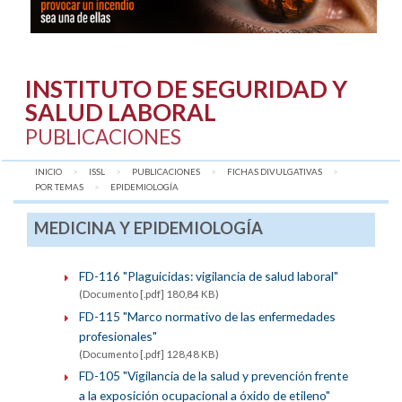
INSTITUTO DE SEGURIDAD Y
SALUD LABORAL
PUBLICACIONES
INICIO
ISSL
PUBLICACIONES
FICHAS DIVULGATIVAS
POR TEMAS
AQUÍ:
EPIDEMIOLOGÍA
MEDICINA Y EPIDEMIOLOGÍA
FD-116 "Plaguicidas: vigilancia de salud laboral"
(Documento [.pdf] 180,84 KB)
FD-115 "Marco normativo de las enfermedades
profesionales"
(Documento [.pdf] 128,48 KB)
FD-105 "Vigilancia de la salud y prevención frente
a la exposición ocupacional a óxido de etileno"