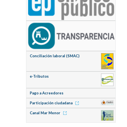
Conciliación laboral (SMAC)
e-Tributos
Pago a Acreedores
Participación ciudadana
Canal Mar Menor