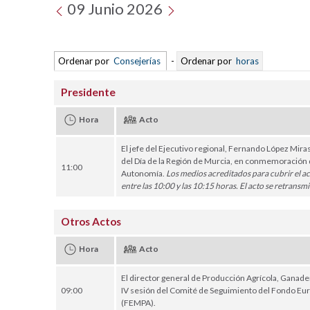
09 Junio 2026
Ordenar por
Consejerías
-
Ordenar por
horas
Presidente
Hora
Acto
El jefe del Ejecutivo regional, Fernando López Miras
del Día de la Región de Murcia, en conmemoración d
11:00
Autonomía.
Los medios acreditados para cubrir el a
entre las 10:00 y las 10:15 horas. El acto se retransm
Otros Actos
Hora
Acto
El director general de Producción Agrícola, Ganader
09:00
IV sesión del Comité de Seguimiento del Fondo Eur
(FEMPA).