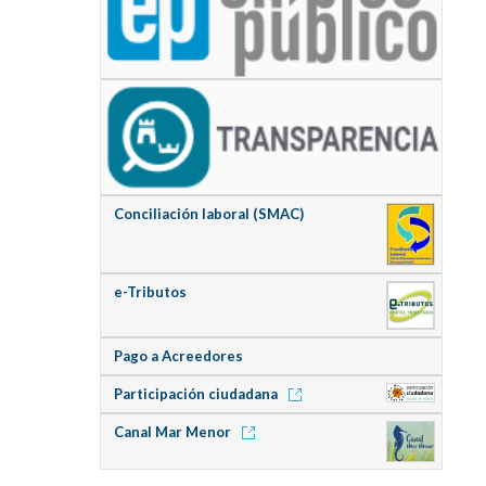
Conciliación laboral (SMAC)
e-Tributos
Pago a Acreedores
Participación ciudadana
Canal Mar Menor