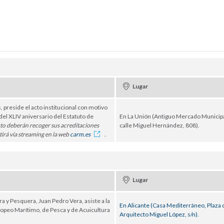
Lugar
, preside el acto institucional con motivo
el XLIV aniversario del Estatuto de
En La Unión (Antiguo Mercado Municipa
cto deberán recoger sus acreditaciones
calle Miguel Hernández, 808).
itirá vía streaming en la web
carm.es
.
Lugar
a y Pesquera, Juan Pedro Vera, asiste a la
En Alicante (Casa Mediterráneo, Plaza 
opeo Marítimo, de Pesca y de Acuicultura
Arquitecto Miguel López, s/n).