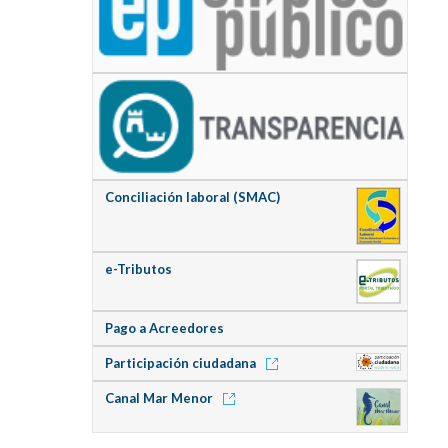
Conciliación laboral (SMAC)
e-Tributos
Pago a Acreedores
Participación ciudadana
Canal Mar Menor