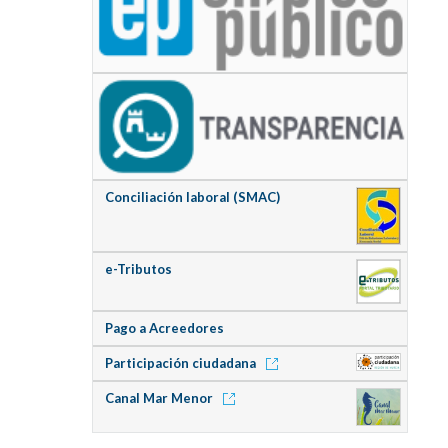
Conciliación laboral (SMAC)
e-Tributos
Pago a Acreedores
Participación ciudadana
Canal Mar Menor