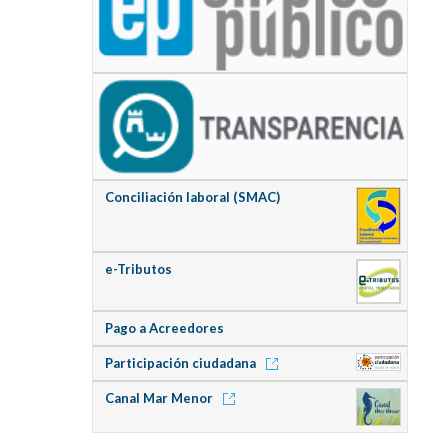
Conciliación laboral (SMAC)
e-Tributos
Pago a Acreedores
Participación ciudadana
Canal Mar Menor