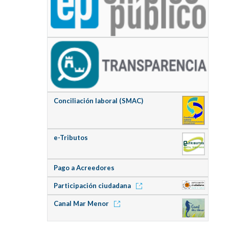
Conciliación laboral (SMAC)
e-Tributos
Pago a Acreedores
Participación ciudadana
Canal Mar Menor