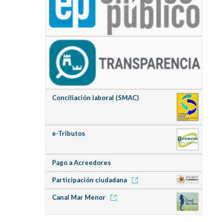
Conciliación laboral (SMAC)
e-Tributos
Pago a Acreedores
Participación ciudadana
Canal Mar Menor